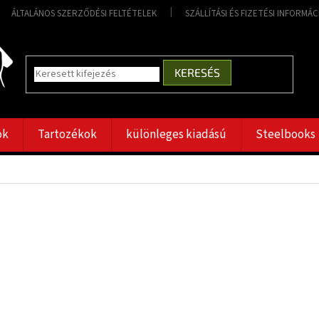
ÁLTALÁNOS SZERZŐDÉSI FELTÉTELEK
SZÁLLÍTÁSI ÉS FIZETÉSI INFORMÁ
KERESÉS
ok
Tartozékok
különleges kiadású
Steelbooks