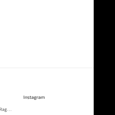
Instagram
PS4 God of War Ragnarök (Új)