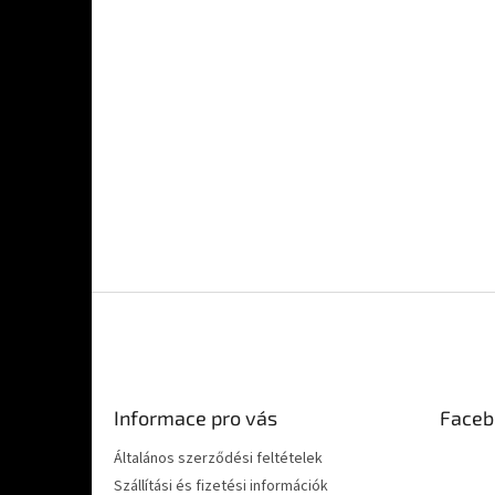
L
á
b
l
é
Informace pro vás
Faceb
c
Általános szerződési feltételek
Szállítási és fizetési információk