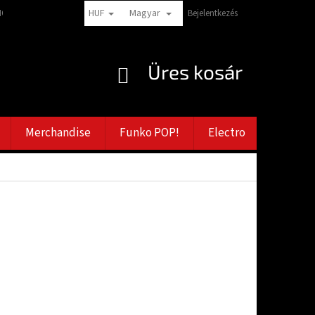
HUF
Magyar
CIÓK
PANASZTÉTELI TANÁCSADÁS
VERNOSTNÉ ZĽAVY
Bejelentkezés
ZÁSADY
KOSÁR
Üres kosár
Merchandise
Funko POP!
Electro
Bazar