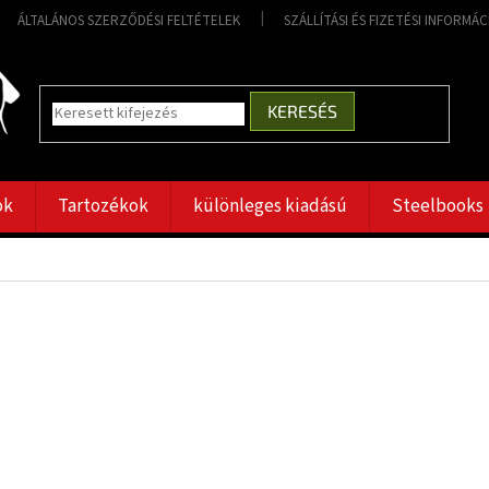
ÁLTALÁNOS SZERZŐDÉSI FELTÉTELEK
SZÁLLÍTÁSI ÉS FIZETÉSI INFORMÁ
KERESÉS
ok
Tartozékok
különleges kiadású
Steelbooks