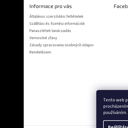
é
Informace pro vás
Faceb
c
Általános szerződési feltételek
Szállítási és fizetési információk
Panasztételi tanácsadás
Vernostné zľavy
Zásady spracovania osobných údajov
Rendelésem
Tento web po
procházením 
Ověřeno zákazn
používáním.
Beállítás