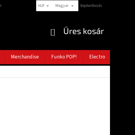
HUF
Magyar
CIÓK
PANASZTÉTELI TANÁCSADÁS
VERNOSTNÉ ZĽAVY
Bejelentkezés
ZÁSADY
KOSÁR
Üres kosár
Merchandise
Funko POP!
Electro
Bazar