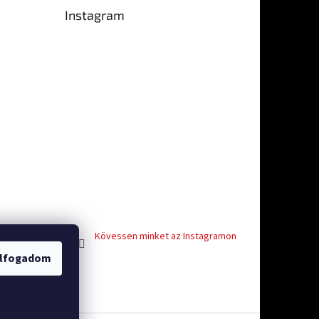
Instagram
-ből 5 csillag.
Kövessen minket az Instagramon
lfogadom
vosti
Facebook