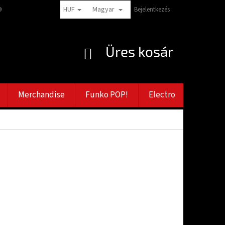
HUF
Magyar
CIÓK
PANASZTÉTELI TANÁCSADÁS
VERNOSTNÉ ZĽAVY
Bejelentkezés
ZÁSADY
KOSÁR
Üres kosár
Merchandise
Funko POP!
Electro
Bazar