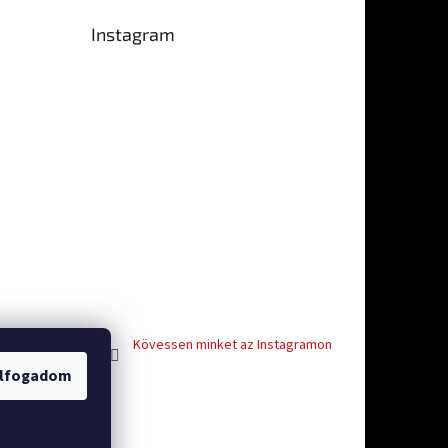
Instagram
-ből 5 csillag.
Kövessen minket az Instagramon
lfogadom
vosti
Facebook