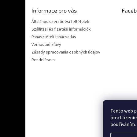
é
Informace pro vás
Faceb
c
Általános szerződési feltételek
Szállítási és fizetési információk
Panasztételi tanácsadás
Vernostné zľavy
Zásady spracovania osobných údajov
Rendelésem
Tento web po
procházením 
Ověřeno zákazn
používáním.