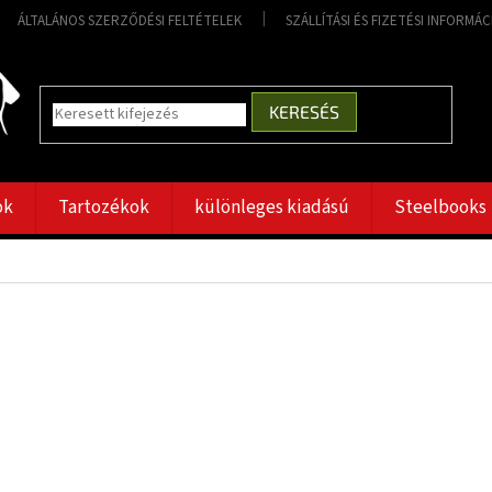
ÁLTALÁNOS SZERZŐDÉSI FELTÉTELEK
SZÁLLÍTÁSI ÉS FIZETÉSI INFORMÁ
KERESÉS
ok
Tartozékok
különleges kiadású
Steelbooks