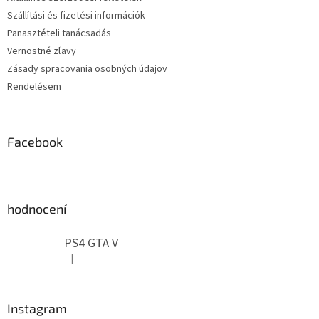
c
Szállítási és fizetési információk
Panasztételi tanácsadás
Vernostné zľavy
Zásady spracovania osobných údajov
Rendelésem
Facebook
hodnocení
PS4 GTA V
|
A termék értékelése 5-ből 5 csillag.
Instagram