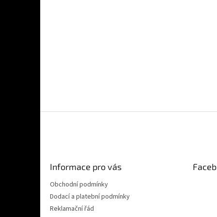
Z
á
p
a
t
Informace pro vás
Faceb
í
Obchodní podmínky
Dodací a platební podmínky
Reklamační řád