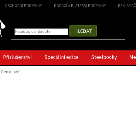
OBCHODNÍ PODMÍNKY
DODACÍ A PLATEBNÍ PODMÍNKY
REKLAMAČ
HLEDAT
Příslušenství
Speciální edice
Steelbooky
Me
o Ren (nové)