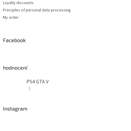
Loyalty discounts
Principles of personal data processing
My order
Facebook
hodnocení
PS4 GTA V
|
The product rating is 5 out of 5 stars.
Instagram