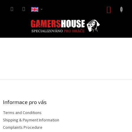
Skip
to
SHOPP
content
CART
F
o
o
t
Informace pro vás
e
Terms and Conditions
r
Shipping & Payment Information
Complaints Procedure