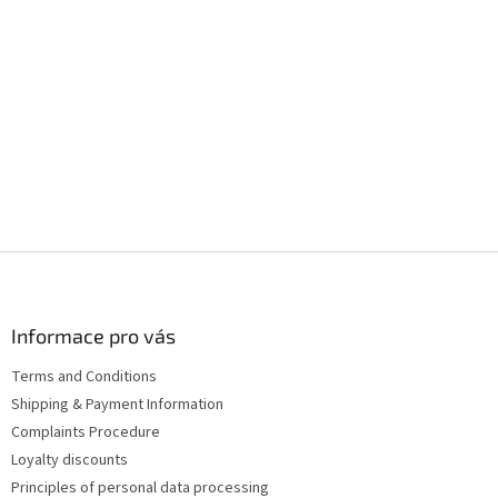
F
o
o
t
Informace pro vás
e
Terms and Conditions
r
Shipping & Payment Information
Complaints Procedure
Loyalty discounts
Principles of personal data processing