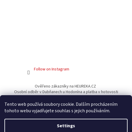
Follow on Instagram
Ověřeno zákazníky na HEUREKA.CZ
Osobní odběr v Dubňanech u Hodonína a platba v hotovosti
Facebook
Tento web používá soubory cookie. Dalším procházením
tohoto webu vyjadřujete souhlas s jejich používáním.
Settings
Created by Shoptet