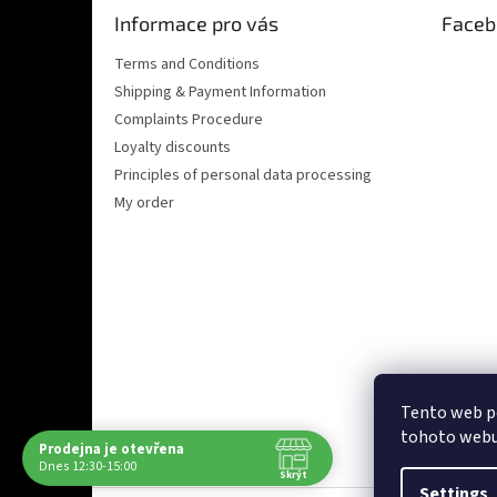
e
Informace pro vás
Faceb
r
Terms and Conditions
Shipping & Payment Information
Complaints Procedure
Loyalty discounts
Principles of personal data processing
My order
Tento web p
Ověřeno zákazn
tohoto webu 
Prodejna je otevřena
Navštivte nás osobně
Dnes 12:30-15:00
Skrýt
Čas
Pauza
Settings