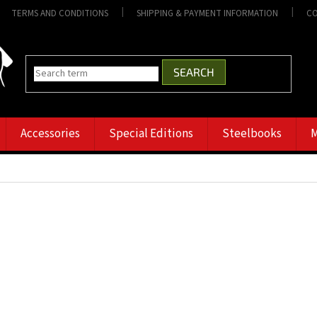
TERMS AND CONDITIONS
SHIPPING & PAYMENT INFORMATION
CO
SEARCH
Accessories
Special Editions
Steelbooks
M