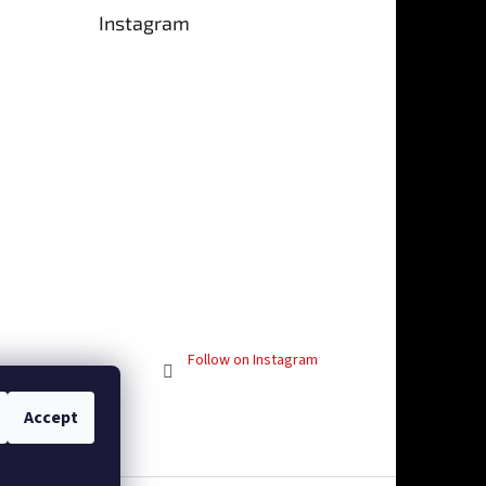
Instagram
 5 out of 5 stars.
Follow on Instagram
Accept
vosti
Facebook