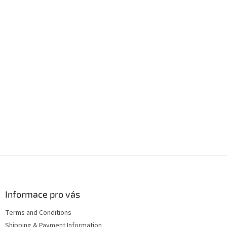
F
o
o
t
Informace pro vás
e
Terms and Conditions
r
Shipping & Payment Information