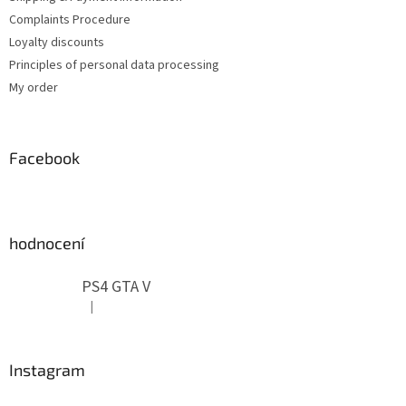
Complaints Procedure
Loyalty discounts
Principles of personal data processing
My order
Facebook
hodnocení
PS4 GTA V
|
The product rating is 5 out of 5 stars.
Instagram