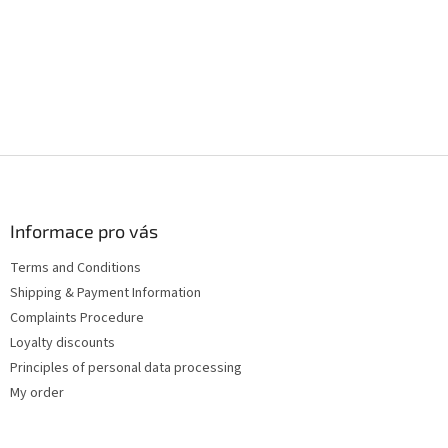
F
o
o
t
Informace pro vás
e
Terms and Conditions
r
Shipping & Payment Information
Complaints Procedure
Loyalty discounts
Principles of personal data processing
My order