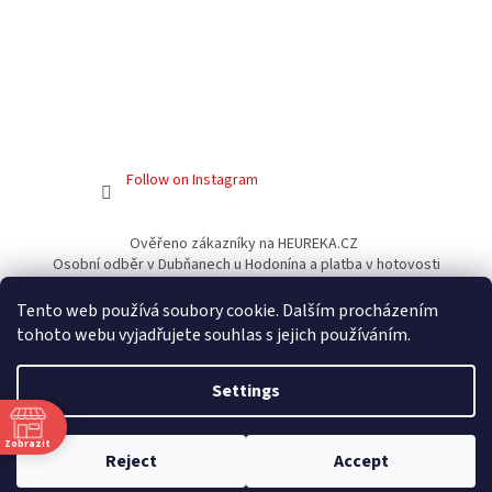
Follow on Instagram
Ověřeno zákazníky na HEUREKA.CZ
Osobní odběr v Dubňanech u Hodonína a platba v hotovosti
Facebook
Tento web používá soubory cookie. Dalším procházením
tohoto webu vyjadřujete souhlas s jejich používáním.
Settings
Created by Shoptet
Zobrazit
Reject
Accept
Copyright 2026
Gamershouse.cz
. All rights reserved.