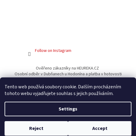
Follow on Instagram
Ověřeno zákazníky na HEUREKA.CZ
Osobní odběr v Dubňanech u Hodonína a platba v hotovosti
Facebook
Tento web používá soubory cookie. Dalším procházením
tohoto webu vyjadřujete souhlas s jejich používáním.
Settings
Created by Shoptet
Reject
Accept
Copyright 2026
Gamershouse.cz
. All rights reserved.