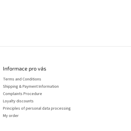
F
o
o
t
Informace pro vás
e
Terms and Conditions
r
Shipping & Payment Information
Complaints Procedure
Loyalty discounts
Principles of personal data processing
My order