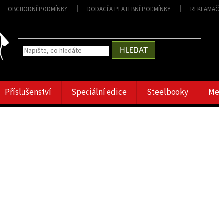
OBCHODNÍ PODMÍNKY
DODACÍ A PLATEBNÍ PODMÍNKY
REKLAMAČ
HLEDAT
Příslušenství
Speciální edice
Steelbooky
Me