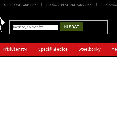
OBCHODNÍ PODMÍNKY
DODACÍ A PLATEBNÍ PODMÍNKY
REKLAMAČ
HLEDAT
Příslušenství
Speciální edice
Steelbooky
Me