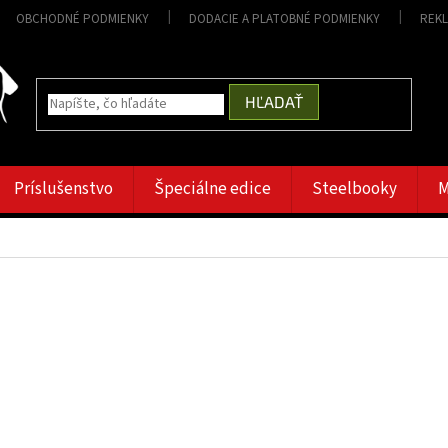
OBCHODNÉ PODMIENKY
DODACIE A PLATOBNÉ PODMIENKY
REK
HĽADAŤ
Príslušenstvo
Špeciálne edice
Steelbooky
M