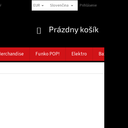
EUR
Slovenčina
LAMAČNÝ RÁD
VERNOSTNÉ ZĽAVY
ZÁSADY SPRACOVANIA OSOBNÝCH
Prihlásenie
NÁKUPNÝ
Prázdny košík
KOŠÍK
erchandise
Funko POP!
Elektro
Bazar
Vý