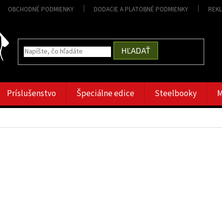
OBCHODNÉ PODMIENKY
DODACIE A PLATOBNÉ PODMIENKY
REK
HĽADAŤ
Príslušenstvo
Špeciálne edice
Steelbooky
M