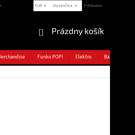
EUR
Slovenčina
LAMAČNÝ RÁD
VERNOSTNÉ ZĽAVY
ZÁSADY SPRACOVANIA OSOBNÝCH
Prihlásenie
NÁKUPNÝ
Prázdny košík
KOŠÍK
erchandise
Funko POP!
Elektro
Bazar
Vý