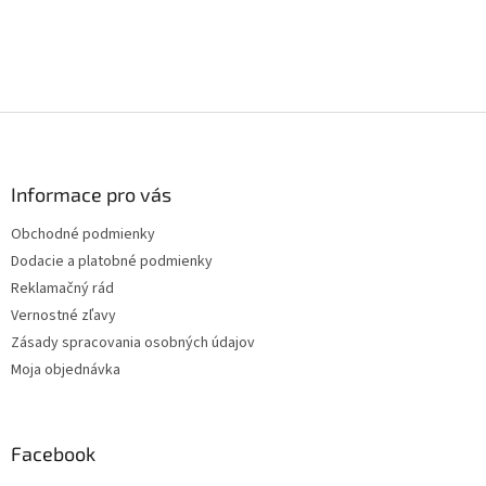
Z
á
p
ä
Informace pro vás
t
Obchodné podmienky
i
Dodacie a platobné podmienky
e
Reklamačný rád
Vernostné zľavy
Zásady spracovania osobných údajov
Moja objednávka
Facebook