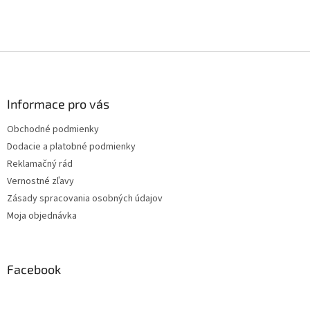
Z
á
p
ä
Informace pro vás
t
Obchodné podmienky
i
Dodacie a platobné podmienky
e
Reklamačný rád
Vernostné zľavy
Zásady spracovania osobných údajov
Moja objednávka
Facebook