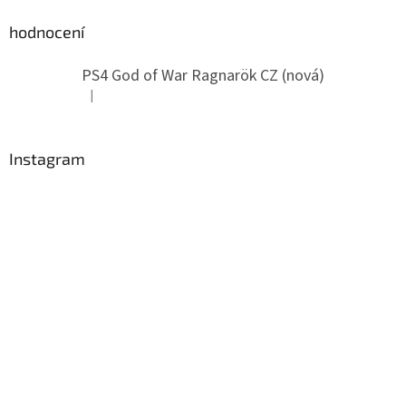
hodnocení
PS4 God of War Ragnarök CZ (nová)
|
Hodnotenie produktu je 5 z 5 hviezdičiek.
Instagram