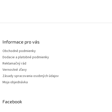
Z
á
p
ä
Informace pro vás
t
Obchodné podmienky
i
Dodacie a platobné podmienky
e
Reklamačný rád
Vernostné zľavy
Zásady spracovania osobných údajov
Moja objednávka
Facebook