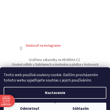
Sledovať na Instagrame
Ověřeno zákazníky na HEUREKA.CZ
Osobní odběr v Dubňanech u Hodonína a platba v hotovosti
Facebook
Tento web používá soubory cookie. Dalším procházením
tohoto webu vyjadřujete souhlas s jejich používáním.
Nastavenie
Vytvoril Shoptet
Zobrazit
Vážení zákazníci, do konca mája zasielame tovar výlučne
Odmietnuť
Súhlasím
Copyright 2026
Gamershouse.cz
. Všetky práva vyhradené.