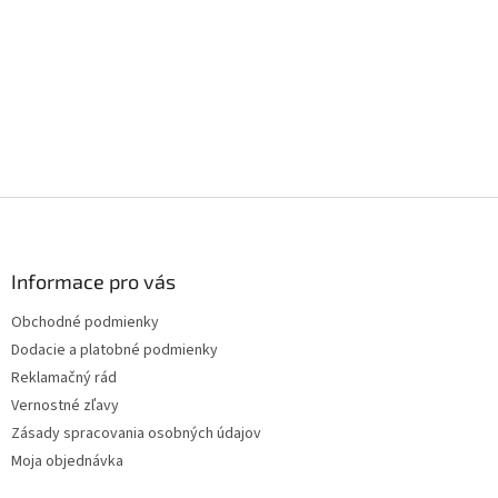
Z
á
p
ä
Informace pro vás
t
Obchodné podmienky
i
Dodacie a platobné podmienky
e
Reklamačný rád
Vernostné zľavy
Zásady spracovania osobných údajov
Moja objednávka