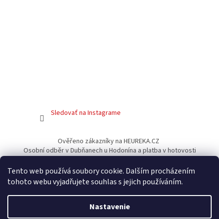
Sledovať na Instagrame
Ověřeno zákazníky na HEUREKA.CZ
Osobní odběr v Dubňanech u Hodonína a platba v hotovosti
Facebook
Tento web používá soubory cookie. Dalším procházením
tohoto webu vyjadřujete souhlas s jejich používáním.
Nastavenie
Vytvoril Shoptet