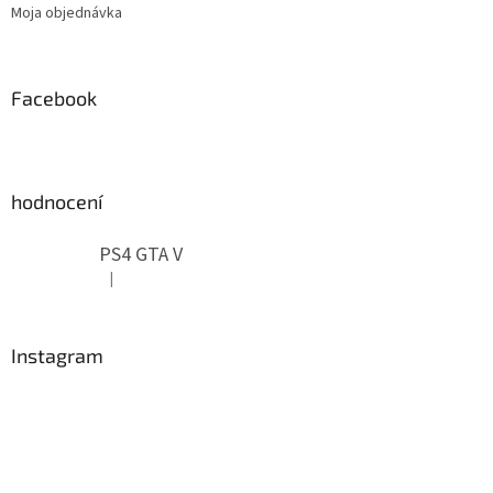
Moja objednávka
Facebook
hodnocení
PS4 GTA V
|
Hodnotenie produktu je 5 z 5 hviezdičiek.
Instagram