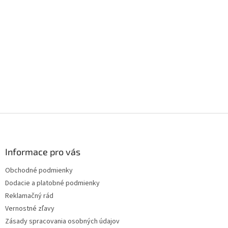
Z
á
p
ä
Informace pro vás
t
Obchodné podmienky
i
Dodacie a platobné podmienky
e
Reklamačný rád
Vernostné zľavy
Zásady spracovania osobných údajov