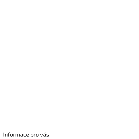
Z
á
p
ä
Informace pro vás