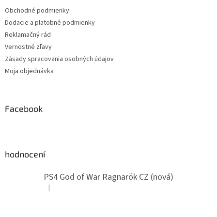
t
Obchodné podmienky
i
Dodacie a platobné podmienky
e
Reklamačný rád
Vernostné zľavy
Zásady spracovania osobných údajov
Moja objednávka
Facebook
hodnocení
PS4 God of War Ragnarök CZ (nová)
|
Hodnotenie produktu je 5 z 5 hviezdičiek.