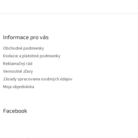
Z
á
p
ä
Informace pro vás
t
Obchodné podmienky
i
Dodacie a platobné podmienky
e
Reklamačný rád
Vernostné zľavy
Zásady spracovania osobných údajov
Moja objednávka
Facebook