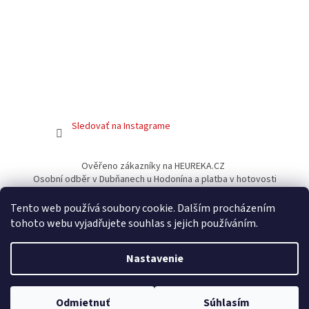
Sledovať na Instagrame
Ověřeno zákazníky na HEUREKA.CZ
Osobní odběr v Dubňanech u Hodonína a platba v hotovosti
Facebook
Tento web používá soubory cookie. Dalším procházením
tohoto webu vyjadřujete souhlas s jejich používáním.
Nastavenie
Vytvoril Shoptet
Vážení zákazníci, do konca mája zasielame tovar výlučne
Copyright 2026
Gamershouse.cz
. Všetky práva vyhradené.
Odmietnuť
Súhlasím