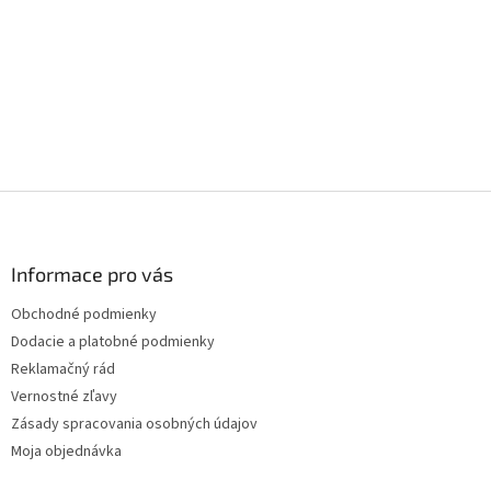
Z
á
p
ä
Informace pro vás
t
Obchodné podmienky
i
Dodacie a platobné podmienky
e
Reklamačný rád
Vernostné zľavy
Zásady spracovania osobných údajov
Moja objednávka