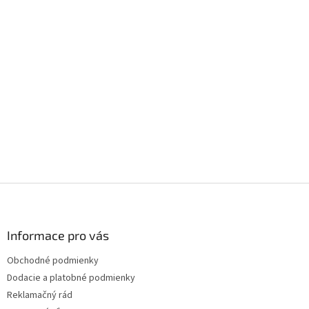
Z
á
p
ä
Informace pro vás
t
Obchodné podmienky
i
Dodacie a platobné podmienky
e
Reklamačný rád