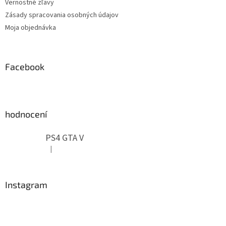
Vernostné zľavy
Zásady spracovania osobných údajov
Moja objednávka
Facebook
hodnocení
PS4 GTA V
|
Hodnotenie produktu je 5 z 5 hviezdičiek.
Instagram