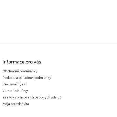
Z
á
p
ä
Informace pro vás
t
Obchodné podmienky
i
Dodacie a platobné podmienky
e
Reklamačný rád
Vernostné zľavy
Zásady spracovania osobných údajov
Moja objednávka