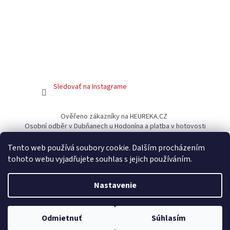
Sledovať na Instagrame
Ověřeno zákazníky na HEUREKA.CZ
Osobní odběr v Dubňanech u Hodonína a platba v hotovosti
Facebook
Tento web používá soubory cookie. Dalším procházením
tohoto webu vyjadřujete souhlas s jejich používáním.
Nastavenie
Vytvoril Shoptet
Vážení zákazníci, do konca mája zasielame tovar výlučne
Odmietnuť
Súhlasím
Copyright 2026
Gamershouse.cz
. Všetky práva vyhradené.
prostredníctvom Packety, ďakujeme za pochopenie.