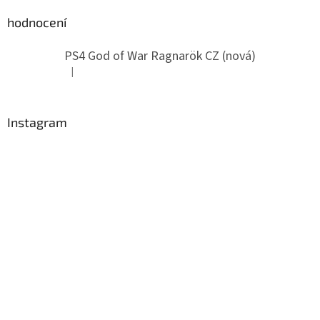
hodnocení
PS4 God of War Ragnarök CZ (nová)
|
Hodnotenie produktu je 5 z 5 hviezdičiek.
Instagram