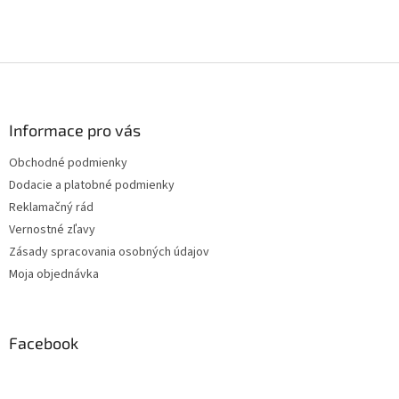
Z
á
p
ä
Informace pro vás
t
Obchodné podmienky
i
Dodacie a platobné podmienky
e
Reklamačný rád
Vernostné zľavy
Zásady spracovania osobných údajov
Moja objednávka
Facebook