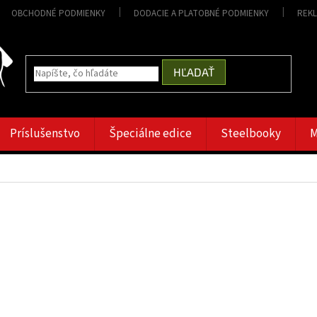
OBCHODNÉ PODMIENKY
DODACIE A PLATOBNÉ PODMIENKY
REK
HĽADAŤ
Príslušenstvo
Špeciálne edice
Steelbooky
M