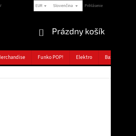
EUR
Slovenčina
LAMAČNÝ RÁD
VERNOSTNÉ ZĽAVY
ZÁSADY SPRACOVANIA OSOBNÝCH
Prihlásenie
NÁKUPNÝ
Prázdny košík
KOŠÍK
erchandise
Funko POP!
Elektro
Bazar
Vý