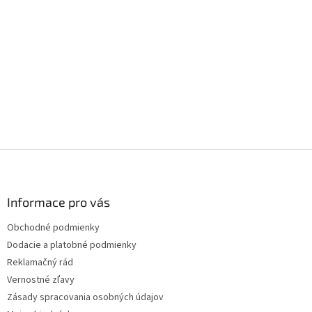
Z
á
p
ä
Informace pro vás
t
Obchodné podmienky
i
Dodacie a platobné podmienky
e
Reklamačný rád
Vernostné zľavy
Zásady spracovania osobných údajov