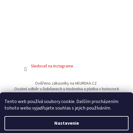
Sledovať na Instagrame
Ověřeno zákazníky na HEUREKA.CZ
Osobní odběr v Dubňanech u Hodonína a platba v hotovosti
Facebook
Tento web používá soubory cookie. Dalším procházením
tohoto webu vyjadřujete souhlas s jejich používáním.
Nastavenie
Vytvoril Shoptet