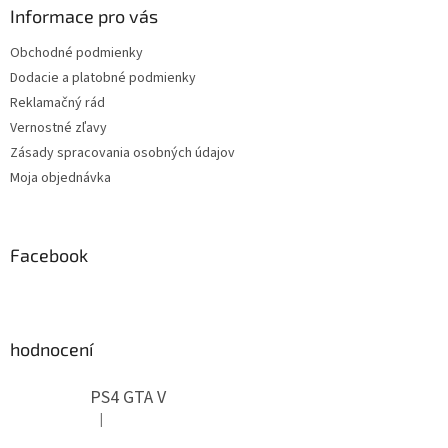
ä
Informace pro vás
t
Obchodné podmienky
i
Dodacie a platobné podmienky
e
Reklamačný rád
Vernostné zľavy
Zásady spracovania osobných údajov
Moja objednávka
Facebook
hodnocení
PS4 GTA V
|
Hodnotenie produktu je 5 z 5 hviezdičiek.