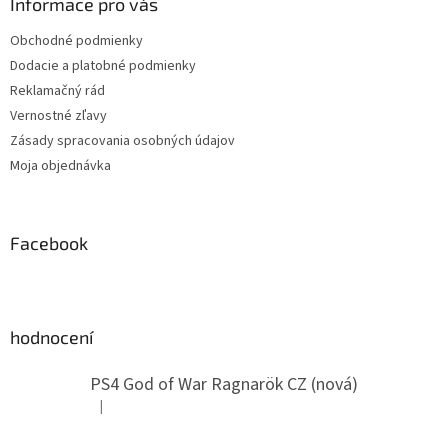
ä
Informace pro vás
t
Obchodné podmienky
i
Dodacie a platobné podmienky
e
Reklamačný rád
Vernostné zľavy
Zásady spracovania osobných údajov
Moja objednávka
Facebook
hodnocení
PS4 God of War Ragnarök CZ (nová)
|
Hodnotenie produktu je 5 z 5 hviezdičiek.