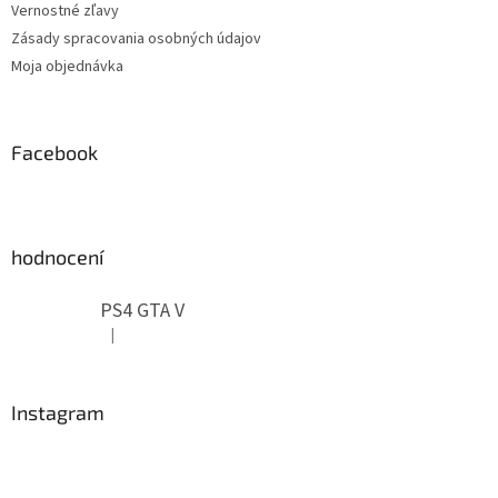
Vernostné zľavy
Zásady spracovania osobných údajov
Moja objednávka
Facebook
hodnocení
PS4 GTA V
|
Hodnotenie produktu je 5 z 5 hviezdičiek.
Instagram