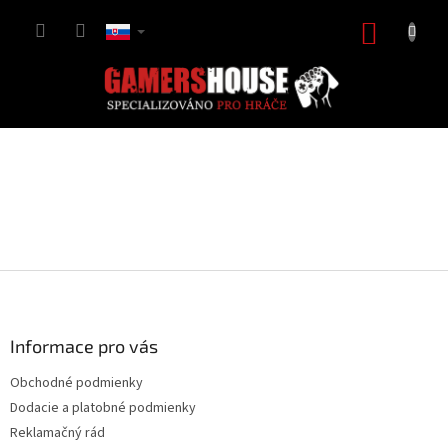
Prejsť
na
NÁKUP
obsah
KOŠÍK
Z
á
p
ä
Informace pro vás
t
Obchodné podmienky
i
Dodacie a platobné podmienky
e
Reklamačný rád