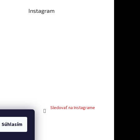
Instagram
je 5 z 5 hviezdičiek.
Sledovať na Instagrame
Súhlasím
vosti
Facebook