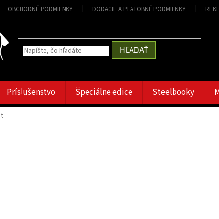
OBCHODNÉ PODMIENKY
DODACIE A PLATOBNÉ PODMIENKY
REK
HĽADAŤ
Príslušenstvo
Špeciálne edice
Steelbooky
M
nt