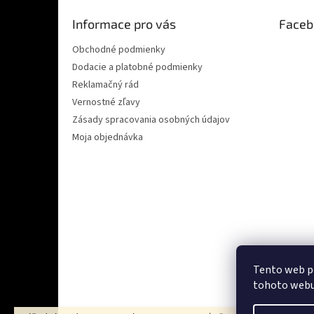
t
Informace pro vás
Faceb
i
e
Obchodné podmienky
Dodacie a platobné podmienky
Reklamačný rád
Vernostné zľavy
Zásady spracovania osobných údajov
Moja objednávka
Tento web p
Ověřeno zákazn
tohoto webu 