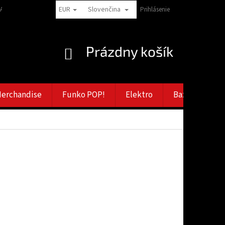
EUR
Slovenčina
LAMAČNÝ RÁD
VERNOSTNÉ ZĽAVY
ZÁSADY SPRACOVANIA OSOBNÝCH
Prihlásenie
NÁKUPNÝ
Prázdny košík
KOŠÍK
erchandise
Funko POP!
Elektro
Bazar
Vý