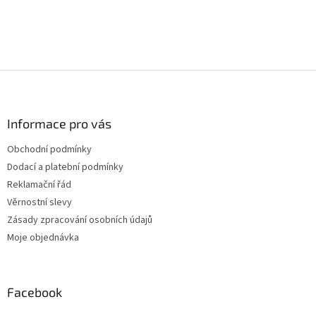
Z
á
p
a
Informace pro vás
t
Obchodní podmínky
í
Dodací a platební podmínky
Reklamační řád
Věrnostní slevy
Zásady zpracování osobních údajů
Moje objednávka
Facebook