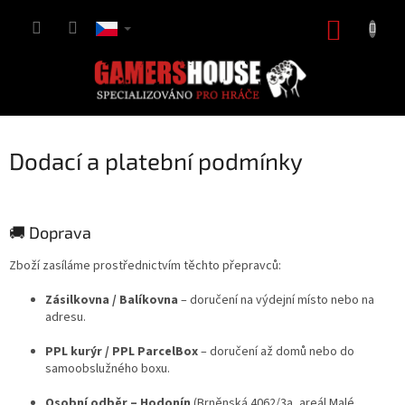
Přejít
na
NÁKUP
obsah
KOŠÍK
Dodací a platební podmínky
🚚 Doprava
Zboží zasíláme prostřednictvím těchto přepravců:
Zásilkovna / Balíkovna
– doručení na výdejní místo nebo na
adresu.
PPL kurýr / PPL ParcelBox
– doručení až domů nebo do
samoobslužného boxu.
Osobní odběr – Hodonín
(Brněnská 4062/3a, areál Malé