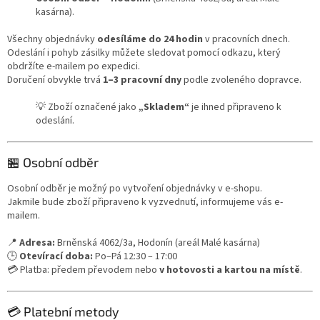
kasárna).
Všechny objednávky
odesíláme do 24 hodin
v pracovních dnech.
Odeslání i pohyb zásilky můžete sledovat pomocí odkazu, který
obdržíte e-mailem po expedici.
Doručení obvykle trvá
1–3 pracovní dny
podle zvoleného dopravce.
💡 Zboží označené jako
„Skladem“
je ihned připraveno k
odeslání.
🏪 Osobní odběr
Osobní odběr je možný po vytvoření objednávky v e-shopu.
Jakmile bude zboží připraveno k vyzvednutí, informujeme vás e-
mailem.
📍
Adresa:
Brněnská 4062/3a, Hodonín (areál Malé kasárna)
🕒
Otevírací doba:
Po–Pá 12:30 – 17:00
💳 Platba: předem převodem nebo
v hotovosti a kartou na místě
.
💳 Platební metody