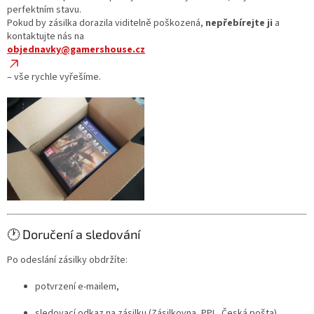
perfektním stavu.
Pokud by zásilka dorazila viditelně poškozená,
nepřebírejte ji
a
kontaktujte nás na
objednavky@gamershouse.cz
– vše rychle vyřešíme.
🕐 Doručení a sledování
Po odeslání zásilky obdržíte:
potvrzení e-mailem,
sledovací odkaz na zásilku (Zásilkovna, PPL, Česká pošta).