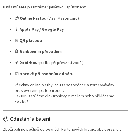
U nás můžete platit téměř jakýmkoli způsobem:
💳
Online kartou
(Visa, Mastercard)
📱
Apple Pay / Google Pay
🧾
QR platbou
🏦
Bankovním převodem
💰
Dobírkou
(platba při převzetí zboží)
💵
Hotově při osobním odběru
Všechny online platby jsou zabezpečené a zpracovávány
přes ověřené platební brány.
Fakturu zasíláme elektronicky e-mailem nebo přikládáme
ke zboží.
📦 Odeslání a balení
Zboží balíme pečlivě do pevných kartonových krabic, aby dorazilo v