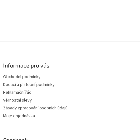
Z
á
p
a
Informace pro vás
t
Obchodní podmínky
í
Dodací a platební podmínky
Reklamační řád
Věrnostní slevy
Zásady zpracování osobních údajů
Moje objednávka
Facebook