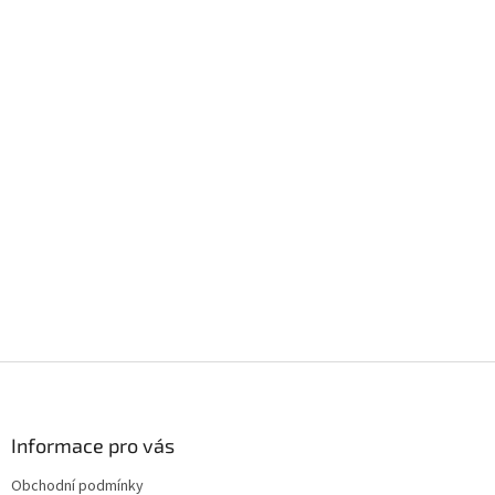
Z
á
p
a
Informace pro vás
t
Obchodní podmínky
í