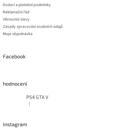
Dodací a platební podmínky
Reklamační řád
Věrnostní slevy
Zásady zpracování osobních údajů
Moje objednávka
Facebook
hodnocení
PS4 GTA V
|
Hodnocení produktu je 5 z 5 hvězdiček.
Instagram