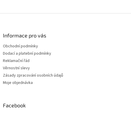
Z
á
p
a
Informace pro vás
t
Obchodní podmínky
í
Dodací a platební podmínky
Reklamační řád
Věrnostní slevy
Zásady zpracování osobních údajů
Moje objednávka
Facebook