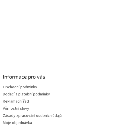
Z
á
p
a
Informace pro vás
t
Obchodní podmínky
í
Dodací a platební podmínky
Reklamační řád
Věrnostní slevy
Zásady zpracování osobních údajů
Moje objednávka