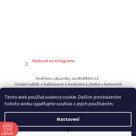
Sledovat na Instagramu
Ověřeno zákazníky na HEUREKA.CZ
Osobní odběr v Dubňanech u Hodonína a platba v hotovosti
Facebook
Tento web používá soubory cookie. Dalším procházením
tohoto webu vyjadřujete souhlas s jejich používáním.
Nastavení
Vytvořil Shoptet
Zobrazit