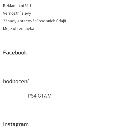
Reklamační řád
Věrnostní slevy
Zásady zpracování osobních údajů
Moje objednávka
Facebook
hodnocení
PS4 GTA V
|
Hodnocení produktu je 5 z 5 hvězdiček.
Instagram