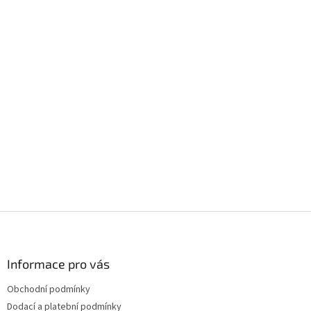
Z
á
p
a
Informace pro vás
t
Obchodní podmínky
í
Dodací a platební podmínky