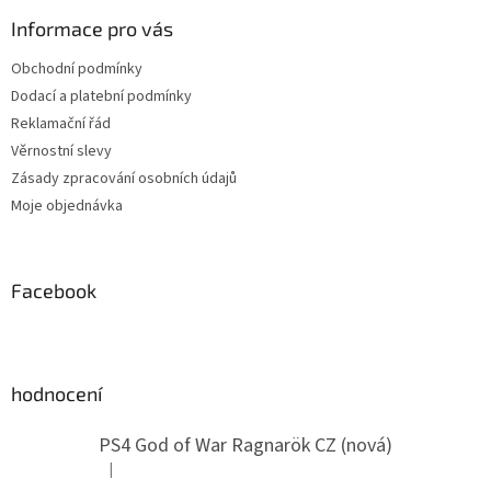
p
a
Informace pro vás
t
Obchodní podmínky
í
Dodací a platební podmínky
Reklamační řád
Věrnostní slevy
Zásady zpracování osobních údajů
Moje objednávka
Facebook
hodnocení
PS4 God of War Ragnarök CZ (nová)
|
Hodnocení produktu je 5 z 5 hvězdiček.