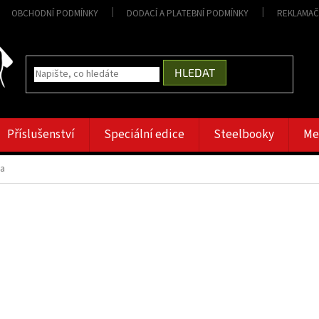
OBCHODNÍ PODMÍNKY
DODACÍ A PLATEBNÍ PODMÍNKY
REKLAMAČ
HLEDAT
Příslušenství
Speciální edice
Steelbooky
Me
ka