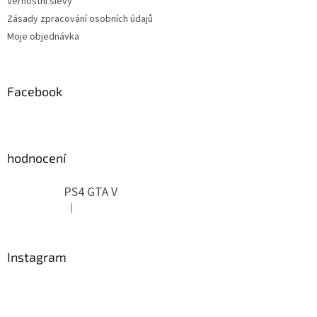
Věrnostní slevy
Zásady zpracování osobních údajů
Moje objednávka
Facebook
hodnocení
PS4 GTA V
|
Hodnocení produktu je 5 z 5 hvězdiček.
Instagram