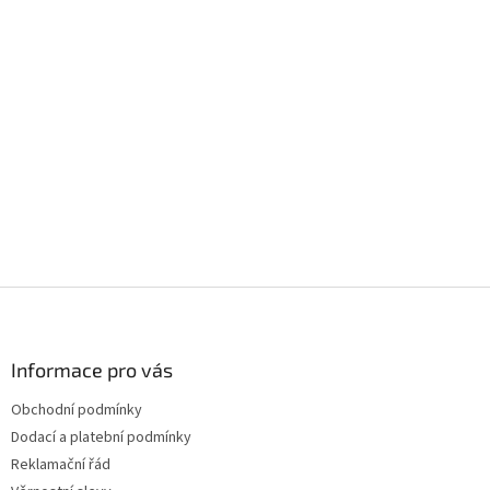
Z
á
p
a
Informace pro vás
t
Obchodní podmínky
í
Dodací a platební podmínky
Reklamační řád