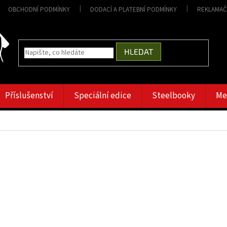
OBCHODNÍ PODMÍNKY
DODACÍ A PLATEBNÍ PODMÍNKY
REKLAMAČ
HLEDAT
Příslušenství
Speciální edice
Steelbooky
Me