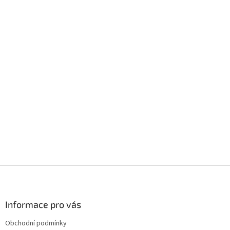
Z
á
p
a
Informace pro vás
t
Obchodní podmínky
í