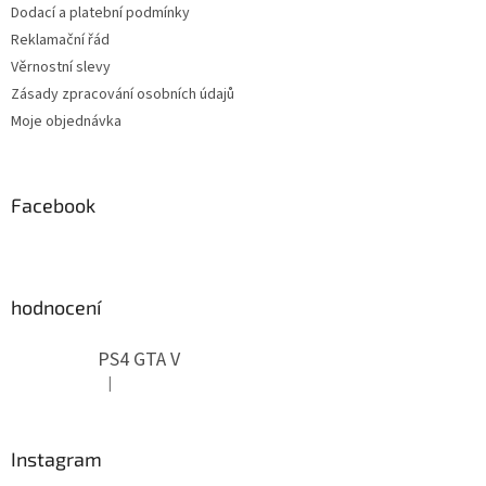
Dodací a platební podmínky
Reklamační řád
Věrnostní slevy
Zásady zpracování osobních údajů
Moje objednávka
Facebook
hodnocení
PS4 GTA V
|
Hodnocení produktu je 5 z 5 hvězdiček.
Instagram