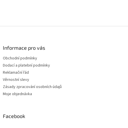
Z
á
p
a
Informace pro vás
t
Obchodní podmínky
í
Dodací a platební podmínky
Reklamační řád
Věrnostní slevy
Zásady zpracování osobních údajů
Moje objednávka
Facebook