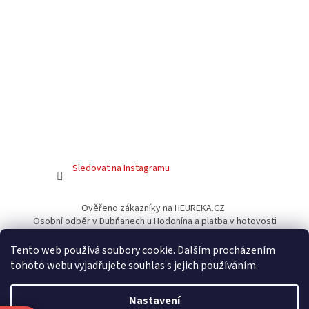
Sledovat na Instagramu
Ověřeno zákazníky na HEUREKA.CZ
Osobní odběr v Dubňanech u Hodonína a platba v hotovosti
Facebook
Tento web používá soubory cookie. Dalším procházením
tohoto webu vyjadřujete souhlas s jejich používáním.
Nastavení
Vytvořil Shoptet