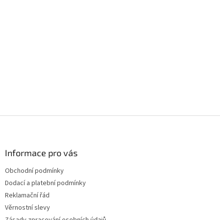
Z
á
p
a
Informace pro vás
t
Obchodní podmínky
í
Dodací a platební podmínky
Reklamační řád
Věrnostní slevy