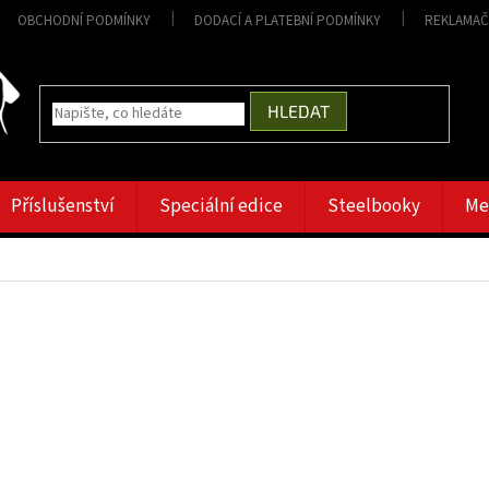
OBCHODNÍ PODMÍNKY
DODACÍ A PLATEBNÍ PODMÍNKY
REKLAMAČ
HLEDAT
Příslušenství
Speciální edice
Steelbooky
Me