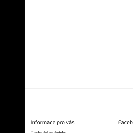
Z
á
p
a
t
Informace pro vás
Faceb
í