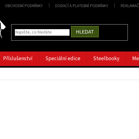
OBCHODNÍ PODMÍNKY
DODACÍ A PLATEBNÍ PODMÍNKY
REKLAMAČ
HLEDAT
Příslušenství
Speciální edice
Steelbooky
Me