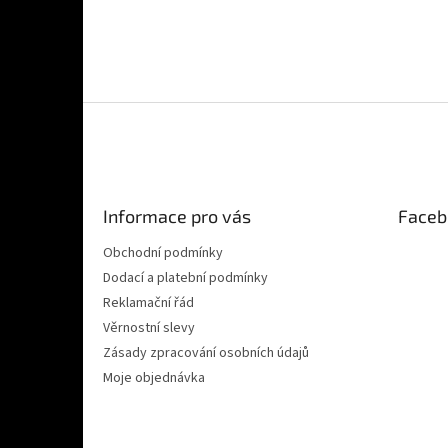
Z
á
p
a
t
Informace pro vás
Faceb
í
Obchodní podmínky
Dodací a platební podmínky
Reklamační řád
Věrnostní slevy
Zásady zpracování osobních údajů
Moje objednávka