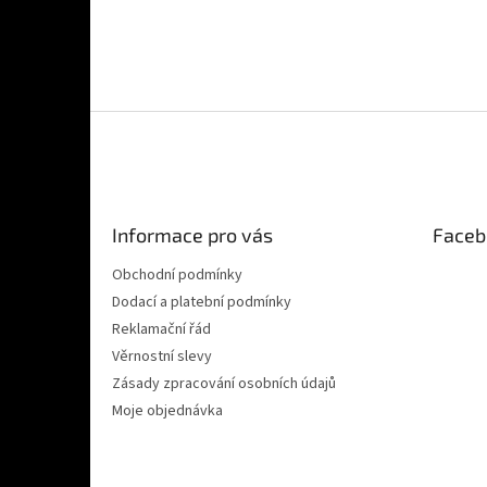
Z
á
p
a
t
Informace pro vás
Faceb
í
Obchodní podmínky
Dodací a platební podmínky
Reklamační řád
Věrnostní slevy
Zásady zpracování osobních údajů
Moje objednávka