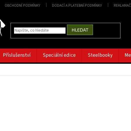
OBCHODNÍ PODMÍNKY
DODACÍ A PLATEBNÍ PODMÍNKY
REKLAMAČ
HLEDAT
Příslušenství
Speciální edice
Steelbooky
Me