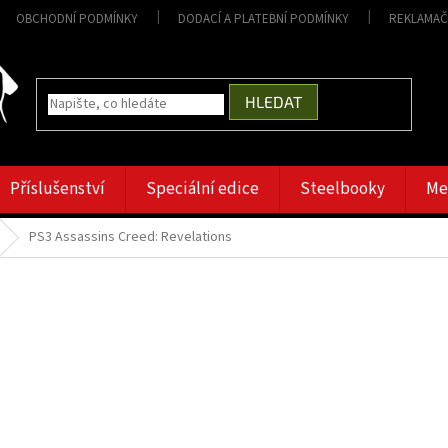
OBCHODNÍ PODMÍNKY
DODACÍ A PLATEBNÍ PODMÍNKY
REKLAMAČ
HLEDAT
Příslušenství
Speciální edice
Steelbooky
Me
PS3 Assassins Creed: Revelations