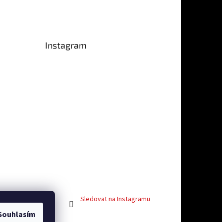
Instagram
e 5 z 5 hvězdiček.
Sledovat na Instagramu
Souhlasím