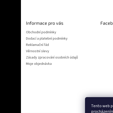
á
p
a
t
Informace pro vás
Faceb
í
Obchodní podmínky
Dodací a platební podmínky
Reklamační řád
Věrnostní slevy
Zásady zpracování osobních údajů
Moje objednávka
Tento web po
procházením 